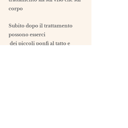
corpo
Subito dopo il trattamento
possono esserci
dei piccoli ponfi al tatto e
leggermente visibili e può
formarsi qualche piccolo
livido
E' controindicato in caso di
a
llergia al prodotto utilizzato
Fascia di prezzo: €€-€€€